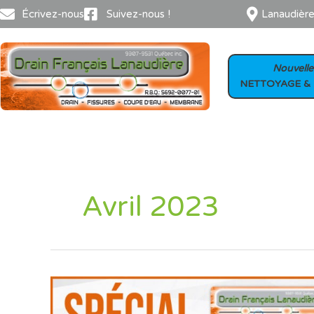
Aller
Écrivez-nous
Suivez-nous !
Lanaudièr
au
contenu
Nouvelle
NETTOYAGE &
Avril 2023
Spécial
printemps