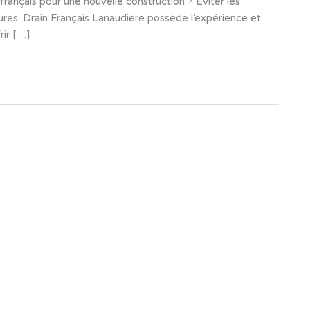
 français pour une nouvelle construction ? Éviter les
ssures. Drain Français Lanaudière possède l’expérience et
rir […]