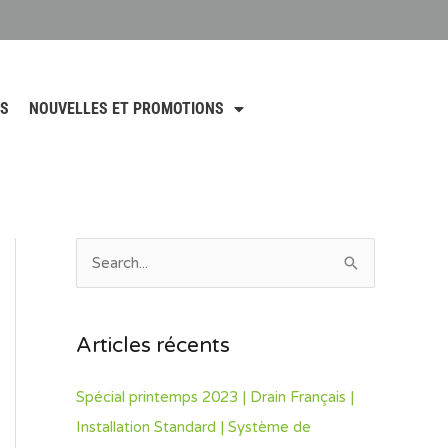
NS
NOUVELLES ET PROMOTIONS
S
e
a
Articles récents
r
c
Spécial printemps 2023 | Drain Français |
h
Installation Standard | Système de
f