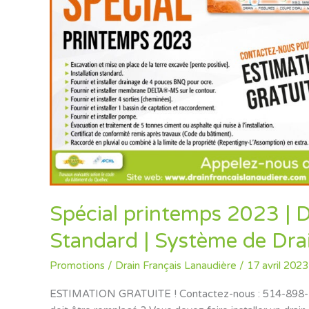
2023
|
Drain
Français
|
Installation
Standard
|
Système
de
Drainage
Complet
Spécial printemps 2023 | Dr
Standard | Système de Dr
Promotions
/
Drain Français Lanaudière
/
17 avril 2023
ESTIMATION GRATUITE ! Contactez-nous : 514-898-7996