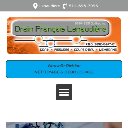
Aller
Lanaudière
514-898-7996
au
contenu
Nouvelle Division
NETTOYAGE & DÉBOUCHAGE