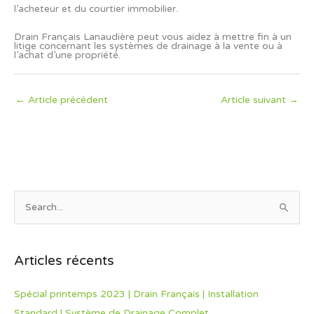
l’acheteur et du courtier immobilier.
Drain Français Lanaudière peut vous aidez à mettre fin à un
litige concernant les systèmes de drainage à la vente ou à
l’achat d’une propriété.
←
Article précédent
Article suivant
→
S
e
a
Articles récents
r
c
Spécial printemps 2023 | Drain Français | Installation
h
Standard | Système de Drainage Complet